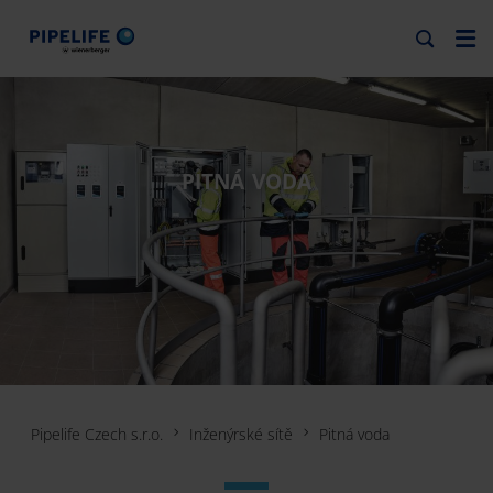
PITNÁ VODA
Pipelife Czech s.r.o.
Inženýrské sítě
Pitná voda