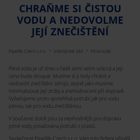
CHRAŇME SI ČISTOU
VODU A NEDOVOLME
JEJÍ ZNEČIŠTĚNÍ
Pipelife Czech s.r.o.
Inženýrské sítě
Pitná voda
Pitná voda je už dnes v řadě zemí velmi vzácná a její
cena bude stoupat. Musíme si ji tedy chránit a
nedovolit znečištěni zdrojů, stejně jako musíme
minimalizovat její ztráty a znehodnocení při dopravě.
Vyžadujeme proto spolehlivá potrubí jak pro vodu
pitnou, tak pro vodu znečištěnou.
V současné době jsou za nejvhodnější pro dopravu
pitné vody považována potrubí z plastů.
Společnost Pipelife Czech s.r.o. Vám toto řešení přináší