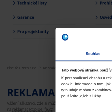
Technické listy
Prohl
Garance
Osvěd
Pro projektanty
BIM k
Souhlas
Pipelife Czech s.r.o.
Ke stažení
Reklamační protokol
Tato webová stránka použív
K personalizaci obsahu a re
cookie. Informace o tom, jak
REKLAMAČNÍ PROTO
tyto údaje mohou zkombinovat
používáte jejich služby.
Vážení zákazníci, zde si můžete stáhnout interaktivní PDF 
na
reklamace@pipelife.cz
.