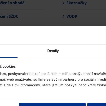
ášení o shodě
Ekoznačky
čení SŽDC
VODP
nihovny
Detaily
á cookies
klam, poskytování funkcí sociálních médií a analýze naší návšt
 náš web používáte, sdílíme se svými partnery pro sociální média
KOL
 s dalšími informacemi, které jste jim poskytli nebo které získa
- reklamační protokol, do kterého lze dopisovat požadované data