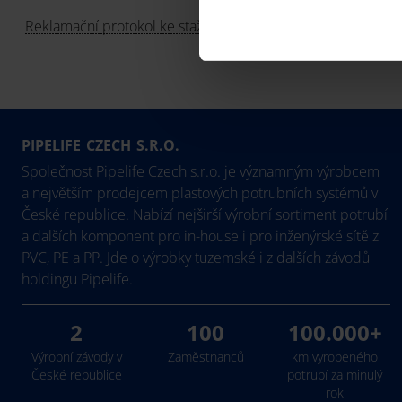
Reklamační protokol ke stažení
.
PIPELIFE CZECH S.R.O.
Společnost Pipelife Czech s.r.o. je významným výrobcem
a největším prodejcem plastových potrubních systémů v
České republice. Nabízí nejširší výrobní sortiment potrubí
a dalších komponent pro in-house i pro inženýrské sítě z
PVC, PE a PP. Jde o výrobky tuzemské i z dalších závodů
holdingu Pipelife.
2
100
100.000+
Výrobní závody v
Zaměstnanců
km vyrobeného
České republice
potrubí za minulý
rok