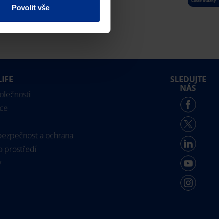
Povolit vše
LIFE
SLEDUJTE
NÁS
polečnosti
ce
 bezpečnost a ochrana
o prostředí
y