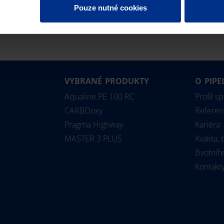
Pouze nutné cookies
VYBRANÉ PRODUKTY
O PIPE
Aqualine PE 100 RC
Profil s
CARBOoxy
Referen
Pragma Highway
Kariéra
MASTER 3 PLUS
Kvalita,
životníh
Kontakt