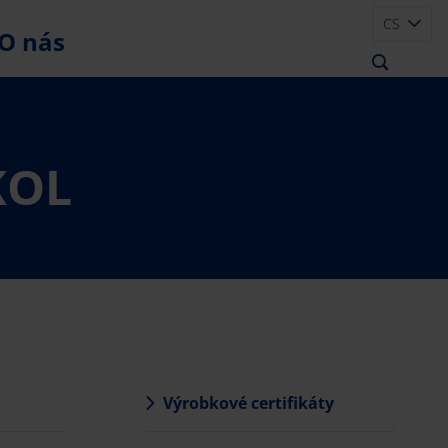
CS
O nás
KOL
Výrobkové certifikáty