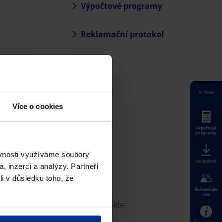
Výpočtové programy
Reklamační protokol
Close
Více o cookies
Výpočtové
programy
ěvnosti využíváme soubory
Ke stažení
, inzerci a analýzy. Partneři
li v důsledku toho, že
Kontaktujte
nás
. Tento reklamační protokol odešlete
Časté otázky