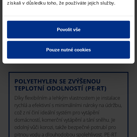
vrstva působí jako kyslíková bariéra. Proto jsou
získali v důsledku toho, že používáte jejich služby.
tyto trubky ideální pro zásobování horkou vodou a
sálavé podlahové vytápění. Při použití v horkých
vodovodních systémech chrání hliníková bariéra
Povolit vše
bojler / ohřívač vody před korozí tím, že udržuje
oxidanty mimo vodu, což dále prodlužuje jejich
trvanlivost a životnost.
Pouze nutné cookies
POLYETHYLEN SE ZVÝŠENOU
TEPLOTNÍ ODOLNOSTÍ (PE-RT)
Díky flexibilním a lehkým vlastnostem je instalace
rychlá a efektivní s minimálními nároky na údržbu,
což z ní činí ideální systém pro vytápění
domácností, komerční vytápění a tání sněhu. Je
odolný vůči korozi, takže bezpečné potrubí pro
pitnou vodu a dlouhodobou spolehlivost. PE-RT