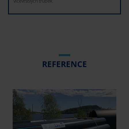
vícevrstvých trubek.
REFERENCE