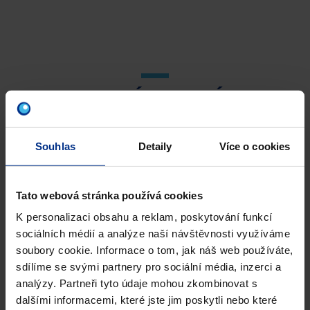
CHCETE ZNÁT ROZDÍL MEZI
VŠEMI SYSTÉMY?
Profesionálové mají obvykle preference, pro jaký typ
Souhlas
Detaily
Více o cookies
potrubí používají pro různé aplikace. Pokud však
hledáte jiný potrubní materiál, který budete používat
pro zásobování vodou, rozdělíme obecné rozdíly mezi
Tato webová stránka používá cookies
našimi vodovodními trubkami.
K personalizaci obsahu a reklam, poskytování funkcí
sociálních médií a analýze naší návštěvnosti využíváme
soubory cookie. Informace o tom, jak náš web používáte,
VÍCEVRSTVÉ KOMPOZITNÍ TRUBKY
sdílíme se svými partnery pro sociální média, inzerci a
Hlavní výhodou těchto trubek ve srovnání
analýzy. Partneři tyto údaje mohou zkombinovat s
s trubkami PE-X, resp. PE-RT, je to, že hliníková
dalšími informacemi, které jste jim poskytli nebo které