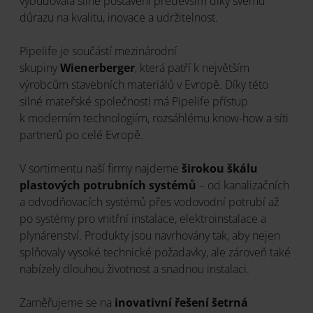
vybudovala silné postavení především díky svému
důrazu na kvalitu, inovace a udržitelnost.
Pipelife je součástí mezinárodní
skupiny
Wienerberger
, která patří k největším
výrobcům stavebních materiálů v Evropě. Díky této
silné mateřské společnosti má Pipelife přístup
k moderním technologiím, rozsáhlému know-how a síti
partnerů po celé Evropě.
V sortimentu naší firmy najdeme
širokou škálu
plastových potrubních systémů
– od kanalizačních
a odvodňovacích systémů přes vodovodní potrubí až
po systémy pro vnitřní instalace, elektroinstalace a
plynárenství. Produkty jsou navrhovány tak, aby nejen
splňovaly vysoké technické požadavky, ale zároveň také
nabízely dlouhou životnost a snadnou instalaci.
Zaměřujeme se na
inovativní řešení šetrná