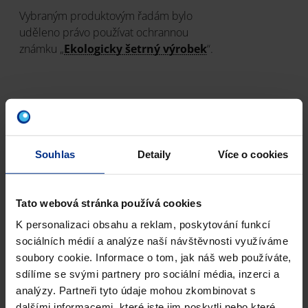
Vybraným produktovým řadám bylo
uděleno právo používat ochrannou
známku „
Ekologicky šetrný výrobek
“.
Politika BOZP
Politika energetiky
Souhlas
Detaily
Více o cookies
Politika jakosti a životního prostředí
Tato webová stránka používá cookies
K personalizaci obsahu a reklam, poskytování funkcí
Posouzení vlivu klimatických změn
sociálních médií a analýze naší návštěvnosti využíváme
soubory cookie. Informace o tom, jak náš web používáte,
Vymezení rozsahu systému
sdílíme se svými partnery pro sociální média, inzerci a
analýzy. Partneři tyto údaje mohou zkombinovat s
Značka kvality ADPP
dalšími informacemi, které jste jim poskytli nebo které