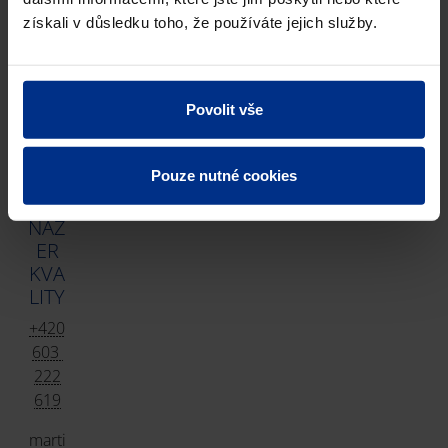
získali v důsledku toho, že používáte jejich služby.
Mar
Povolit vše
tin
Vajd
ík
Pouze nutné cookies
MA
NAŽ
ER
KVA
LITY
+420
603
222
619
marti