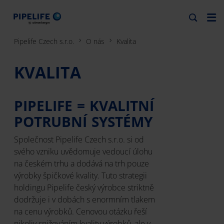
Pipelife Czech s.r.o.
O nás
Kvalita
KVALITA
PIPELIFE = KVALITNÍ
POTRUBNÍ SYSTÉMY
Společnost Pipelife Czech s.r.o. si od
svého vzniku uvědomuje vedoucí úlohu
na českém trhu a dodává na trh pouze
výrobky špičkové kvality. Tuto strategii
holdingu Pipelife český výrobce striktně
dodržuje i v dobách s enormním tlakem
na cenu výrobků. Cenovou otázku řeší
nikoliv snižováním kvality výrobků, ale v