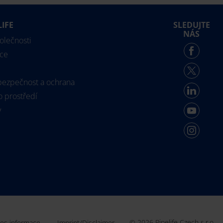
LIFE
SLEDUJTE
NÁS
polečnosti
ce
 bezpečnost a ochrana
o prostředí
y
© 2026 Pipelife Czech s.r.o.
es informace
Imprint/Disclaimer