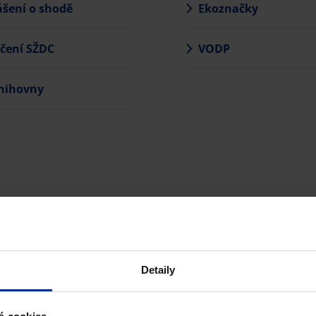
ášení o shodě
Ekoznačky
čení SŽDC
VODP
nihovny
Detaily