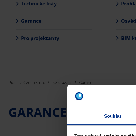
Technické listy
Prohl
Garance
Osvěd
Pro projektanty
BIM k
Pipelife Czech s.r.o.
Ke stažení
Garance
GARANCE
Souhlas