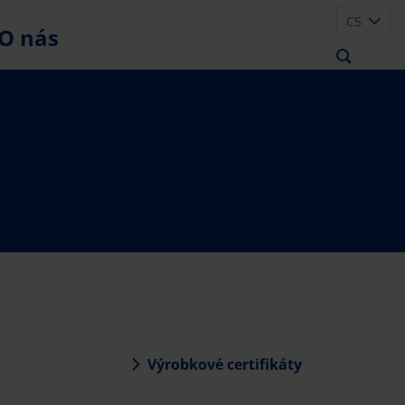
CS
O nás
Výrobkové certifikáty