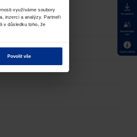
ěvnosti využíváme soubory
Ke stažení
, inzerci a analýzy. Partneři
li v důsledku toho, že
Kontaktujte
nás
Časté otázky
Povolit vše