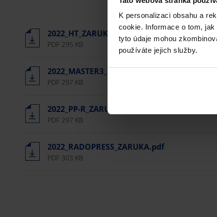
Tato webová stránka použív
K personalizaci obsahu a re
cookie. Informace o tom, jak
2022_HT_ZARUKA.pdf
tyto údaje mohou zkombinovat
PDF 295 KB
používáte jejich služby.
2022_MASTER3_ZARUKA.pdf
PDF 297 KB
2022_PP-R_ZARUKA.pdf
PDF 297 KB
2022_RADOPRESS_ZARUKA.pdf
PDF 303 KB