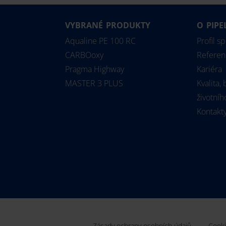
VYBRANÉ PRODUKTY
O PIPE
Aqualine PE 100 RC
Profil s
CARBOoxy
Referen
Pragma Highway
Kariéra
MASTER 3 PLUS
Kvalita,
životníh
Kontakt
Zásady ochrany osobních údajů
Cooki