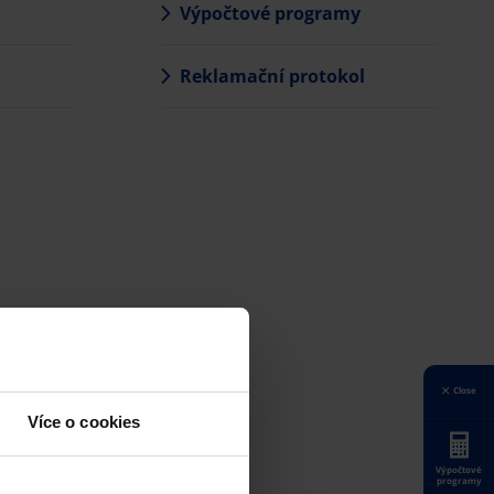
Výpočtové programy
Reklamační protokol
Close
Více o cookies
Výpočtové
programy