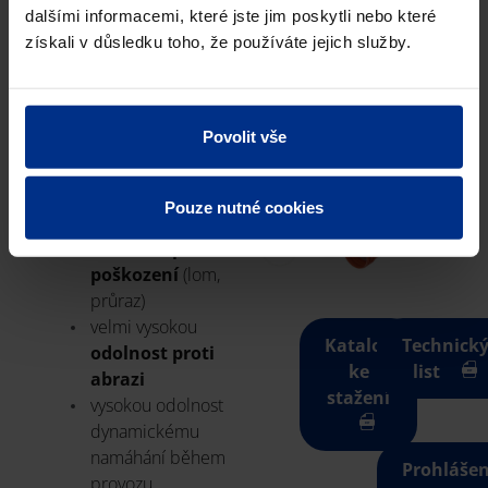
dalšími informacemi, které jste jim poskytli nebo které
Způsob
přes integrované
získali v důsledku toho, že používáte jejich služby.
spojování
hrdlo
Parametr e5
≥ 3 mm
Povolit vše
VÝHODY
Pouze nutné cookies
velmi vysokou
odolnost proti
poškození
(lom,
průraz)
velmi vysokou
Katalog
Technick
odolnost proti
ke
list
abrazi
stažení
vysokou odolnost
dynamickému
namáhání během
Prohlášen
provozu