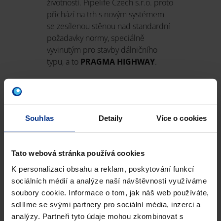
životností. Pipelife Czech s.r.o. proto
přichází na trh s novým systémem
se zesílenou stěnou nad standardní
požadavky normy, speciálně
vyvinutým pro stavby dálničního
typu, a to
PRAGMA HIGHWAY
.
Souhlas
Detaily
Více o cookies
Materiál
PP
Dimenze
ID200 až ID1000 mm
Tato webová stránka používá cookies
2
2
Kruhová tuhost
12 kN/m
, 16 kN/m
K personalizaci obsahu a reklam, poskytování funkcí
sociálních médií a analýze naší návštěvnosti využíváme
SDR
6m
soubory cookie. Informace o tom, jak náš web používáte,
sdílíme se svými partnery pro sociální média, inzerci a
Certifikát
ČSN EN 13 476-3
analýzy. Partneři tyto údaje mohou zkombinovat s