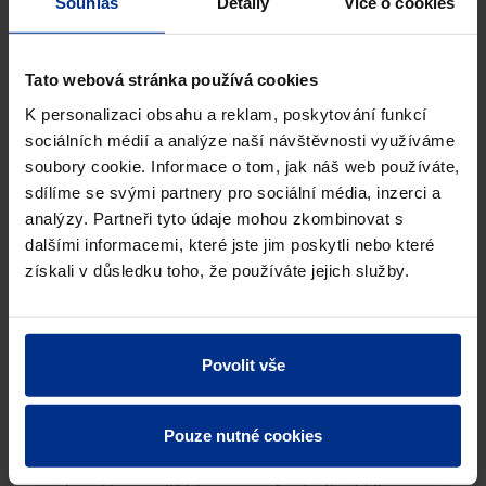
Souhlas
Detaily
Více o cookies
Tato webová stránka používá cookies
K personalizaci obsahu a reklam, poskytování funkcí
sociálních médií a analýze naší návštěvnosti využíváme
SYSTÉM VYTÁPĚNÍ A
soubory cookie. Informace o tom, jak náš web používáte,
CHLAZENÍ POMOCÍ
sdílíme se svými partnery pro sociální média, inzerci a
KOVOVÝCH PANELŮ
analýzy. Partneři tyto údaje mohou zkombinovat s
dalšími informacemi, které jste jim poskytli nebo které
CDP400
získali v důsledku toho, že používáte jejich služby.
Systém stropního vytápění a chlazení
PIPELIFE CDP400
je
podhledový systém
Povolit vše
vytápění a chlazení, založený na
stropních panelech s integrovanými
trubicemi.
Pouze nutné cookies
Umožňuje diskrétní instalaci bez zásahu do