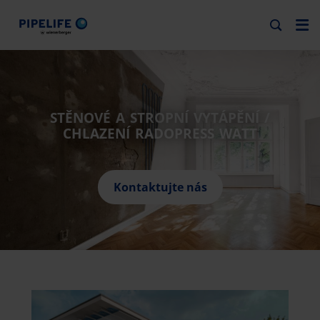
STĚNOVÉ A STROPNÍ VYTÁPĚNÍ /
CHLAZENÍ RADOPRESS WATT
Kontaktujte nás