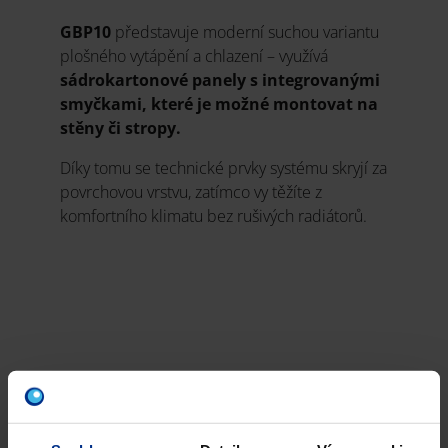
GBP10
představuje moderní suchou variantu
plošného vytápění a chlazení – využívá
sádrokartonové panely s integrovanými
smyčkami, které je možné montovat na
stěny či stropy.
Díky tomu se technické prvky systému skryjí za
povrchovou vrstvu, zatímco vy těžíte z
komfortního klimatu bez rušivých radiátorů.