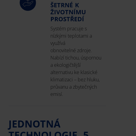
ŠETRNÉ K
ŽIVOTNÍMU
PROSTŘEDÍ
Systém pracuje s
nízkými teplotami a
využívá
obnovitelné zdroje.
Nabízí tichou, úspornou
a ekologičtější
alternativu ke klasické
klimatizaci – bez hluku,
průvanu a zbytečných
emisí.
JEDNOTNÁ
TECHNOLOGIE, 5