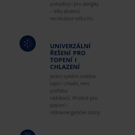
pohodlný i pro alergiky
– díky absenci
recirkulace vzduchu.
UNIVERZÁLNÍ
ŘEŠENÍ PRO
TOPENÍ I
CHLAZENÍ
Jeden systém zvládne
topit i chladit, není
potřeba
radiátorů. Vhodné pro
pasivní i
nízkoenergetické domy.