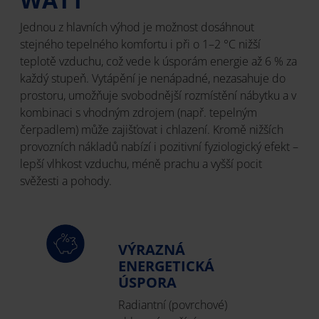
Jednou z hlavních výhod je možnost dosáhnout
stejného tepelného komfortu i při o 1–2 °C nižší
teplotě vzduchu, což vede k úsporám energie až 6 % za
každý stupeň. Vytápění je nenápadné, nezasahuje do
prostoru, umožňuje svobodnější rozmístění nábytku a v
kombinaci s vhodným zdrojem (např. tepelným
čerpadlem) může zajišťovat i chlazení. Kromě nižších
provozních nákladů nabízí i pozitivní fyziologický efekt –
lepší vlhkost vzduchu, méně prachu a vyšší pocit
svěžesti a pohody.
VÝRAZNÁ
ENERGETICKÁ
ÚSPORA
Radiantní (povrchové)