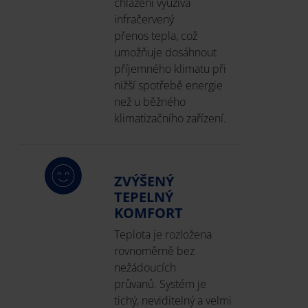
chlazení využívá
infračervený
přenos tepla, což
umožňuje dosáhnout
příjemného klimatu při
nižší spotřebě energie
než u běžného
klimatizačního zařízení.
ZVÝŠENÝ
TEPELNÝ
KOMFORT
Teplota je rozložena
rovnoměrně bez
nežádoucích
průvanů. Systém je
tichý, neviditelný a velmi