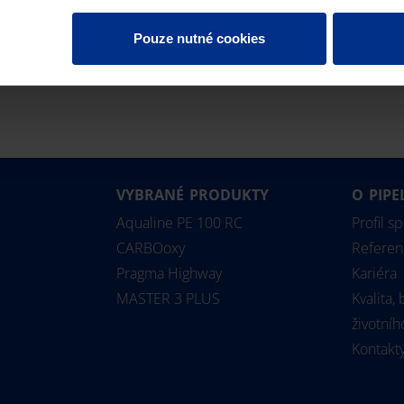
Pouze nutné cookies
VYBRANÉ PRODUKTY
O PIPE
Aqualine PE 100 RC
Profil s
CARBOoxy
Referen
Pragma Highway
Kariéra
MASTER 3 PLUS
Kvalita,
životníh
Kontakt