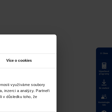
Close
Více o cookies
Výpočtové
programy
ěvnosti využíváme soubory
Ke stažení
, inzerci a analýzy. Partneři
li v důsledku toho, že
Kontaktujte
nás