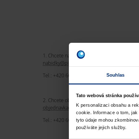
1. Chcete nacenit poptávku?
nabidky@pipelife.cz
Tel.: +420 603 222 304, +420 603 222 306,
Souhlas
Tato webová stránka použív
2. Chcete objednat a zavézt zboží?
K personalizaci obsahu a re
objednavka@pipelife.cz
cookie. Informace o tom, jak
Tel.: +420 601 212 592
tyto údaje mohou zkombinovat
používáte jejich služby.