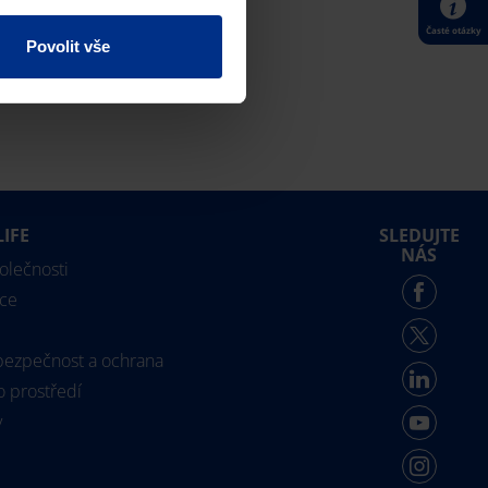
Časté otázky
Povolit vše
LIFE
SLEDUJTE
NÁS
polečnosti
ce
 bezpečnost a ochrana
o prostředí
y