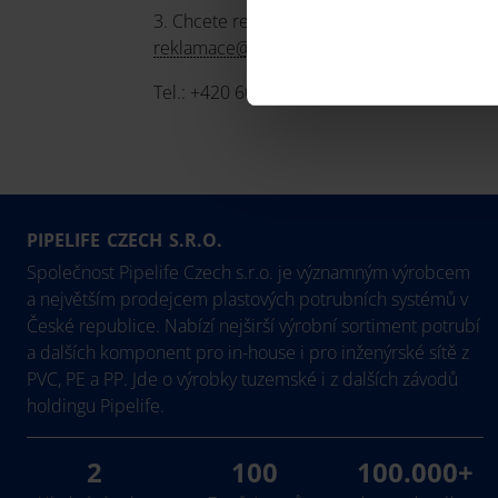
3. Chcete reklamovat zboží?
reklamace@pipelife.cz
Tel.: +420 604 226 718
PIPELIFE CZECH S.R.O.
Společnost Pipelife Czech s.r.o. je významným výrobcem
a největším prodejcem plastových potrubních systémů v
České republice. Nabízí nejširší výrobní sortiment potrubí
a dalších komponent pro in-house i pro inženýrské sítě z
PVC, PE a PP. Jde o výrobky tuzemské i z dalších závodů
holdingu Pipelife.
2
100
100.000+