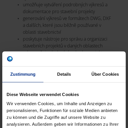
umožňuje vytváření podrobných výkresů a
dokumentace pro stavební projekty
generování výkresů ve formátech DWG, DXF
a dalších, které jsou běžně používané v
oblasti stavebnictví
poskytuje nástroje pro správu a organizaci
stavebních projektů v daných oblastech
zabezpečuje sledování pokroku projektu,
správu rozpočtu a plánování práce
umožňuje integrovat se, se systémy pro
výměnu dat a spolupráci s dalšími účastníky
Zustimmung
Details
Über Cookies
projektu, jako jsou architekti, dodavatelé a
další
snadná komunikace a sdílení informací
Diese Webseite verwendet Cookies
mezi různými stranami projektu
Wir verwenden Cookies, um Inhalte und Anzeigen zu
personalisieren, Funktionen für soziale Medien anbieten
zu können und die Zugriffe auf unsere Website zu
analysieren. Außerdem geben wir Informationen zu Ihrer