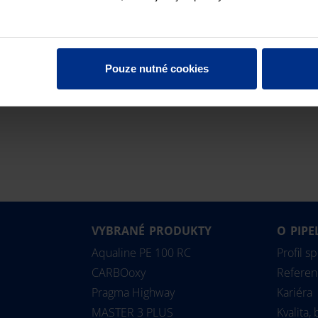
snadné zatahování kabelů a vnější korugovanou /
vlnitou stěnou, odolnou velkému statickému a
dynamickému zatížení.
Díky spojení dvou vrstev
má trubka nízkou váhu a umožňuje
Pouze nutné cookies
bezproblémovou manipulaci při dopravě a
pokládce.
VYBRANÉ PRODUKTY
O PIPE
Aqualine PE 100 RC
Profil s
CARBOoxy
Referen
Pragma Highway
Kariéra
MASTER 3 PLUS
Kvalita,