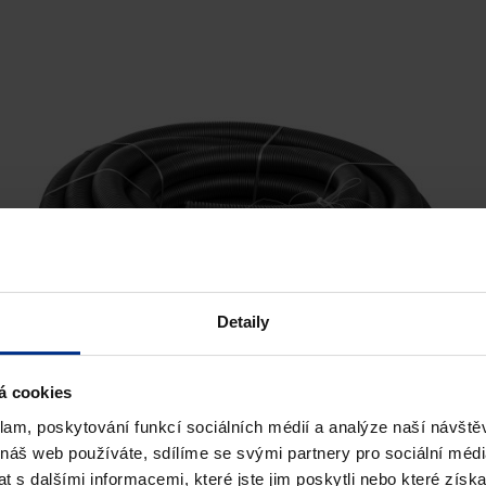
Detaily
á cookies
CHRÁNIČKY KORUGOVANÉ
klam, poskytování funkcí sociálních médií a analýze naší návšt
 náš web používáte, sdílíme se svými partnery pro sociální média
Dvouvrstvé trubky, s vnitřní hladkou stěnou pro
 s dalšími informacemi, které jste jim poskytli nebo které získa