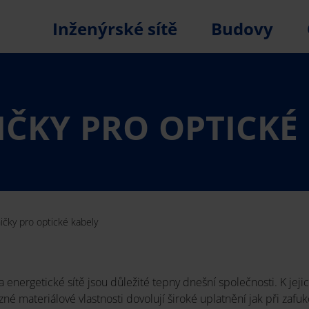
Inženýrské sítě
Budovy
ČKY PRO OPTICKÉ
ičky pro optické kabely
a energetické sítě jsou důležité tepny dnešní společnosti. K j
ůzné materiálové vlastnosti dovolují široké uplatnění jak při zafuk