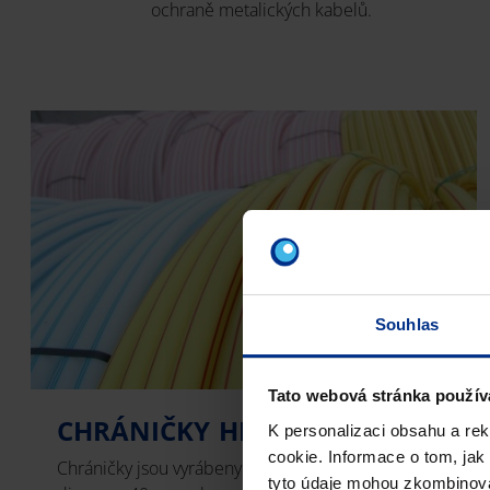
ochraně metalických kabelů.
Souhlas
Tato webová stránka použív
CHRÁNIČKY HLADKÉ HDPE
K personalizaci obsahu a re
cookie. Informace o tom, jak
Chráničky jsou vyrábeny z materiálu HDPE,
tyto údaje mohou zkombinovat