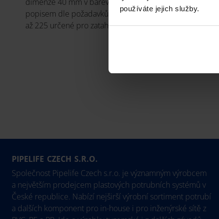
dimenze 40 mm v barevném provedení a s
používáte jejich služby.
popisem dle požadavků zákazníka, dimenze d90
až 225 určené pro zatahování jsou černé.
PIPELIFE CZECH S.R.O.
Společnost Pipelife Czech s.r.o. je významným výrobcem
a největším prodejcem plastových potrubních systémů v
České republice. Nabízí nejširší výrobní sortiment potrubí
a dalších komponent pro in-house i pro inženýrské sítě z