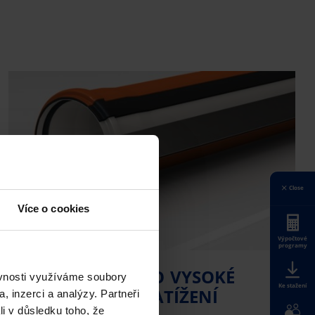
Close
Více o cookies
Výpočtové
programy
CHRÁNIČKY PRO VYSOKÉ
ěvnosti využíváme soubory
Ke stažení
MECHANICKÉ ZATÍŽENÍ
, inzerci a analýzy. Partneři
li v důsledku toho, že